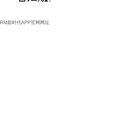
RM新时代APP官网网址