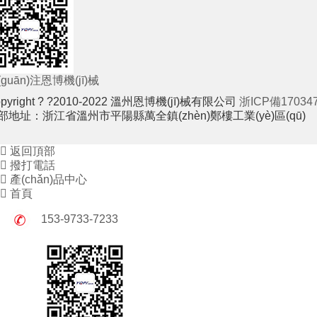
guān)注恩博機(jī)械
pyright ? ?2010-2022 溫州恩博機(jī)械有限公司
浙ICP備17034
部地址：浙江省溫州市平陽縣萬全鎮(zhèn)鄭樓工業(yè)區(qū)
返回頂部
撥打電話
產(chǎn)品中心
首頁
153-9733-7233